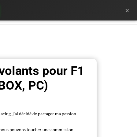
×
ews
Les marques
Promos
Français
 volants pour F1
XBOX, PC)
acing, j’ai décidé de partager ma passion
s, nous pouvons toucher une commission