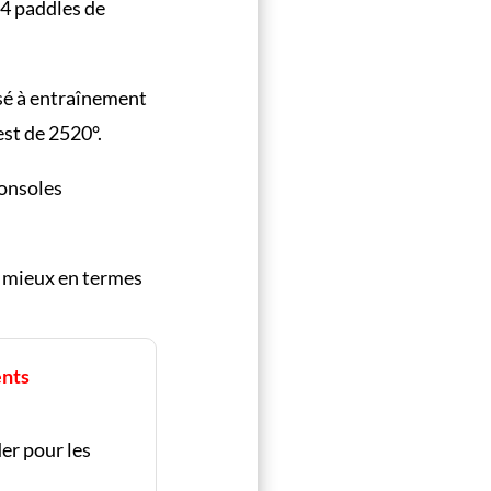
 4 paddles de
sé à entraînement
est de 2520°.
consoles
de mieux en termes
ents
er pour les