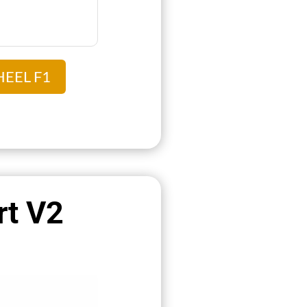
EEL F1
rt V2