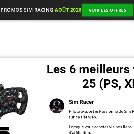
PROMOS SIM RACING
AOÛT 2026
VOIR LES OFFRES
Accueil
Choisir son matériel
Test et Avis
N
Les 6 meilleurs
25 (PS, 
Sim Racer
Pilote e-sport & Passionné de Sim R
sur ce site web.
Lorsque vous achetez via nos lien
d’affiliation.