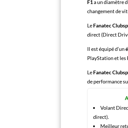
F1
a un diamètre d
changement de vite
Le
Fanatec Clubsp
direct (Direct Driv
Il est équipé d’un
é
PlayStation et les
Le
Fanatec Clubsp
de performance sur
A
Volant Direc
direct).
Meilleur ret