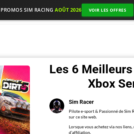
PROMOS SIM RACING
AOÛT 2026
VOIR LES OFFRES
Accueil
Choisir son matériel
Test et Avis
N
Les 6 Meilleurs
Xbox Se
Sim Racer
Pilote e-sport & Passionné de Sim R
sur ce site web.
Lorsque vous achetez via nos lien
d’affiliation.