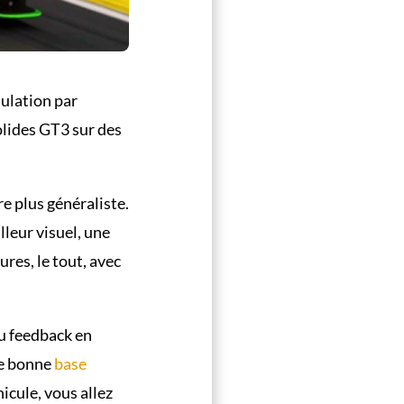
mulation par
olides GT3 sur des
re plus généraliste.
leur visuel, une
res, le tout, avec
u feedback en
ne bonne
base
icule, vous allez