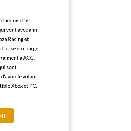
 notamment les
ui vont avec afin
Moza Racing et
t prise en charge
 vraiment à ACC.
ui sont
d’avoir le volant
tible Xbox et PC.
NE