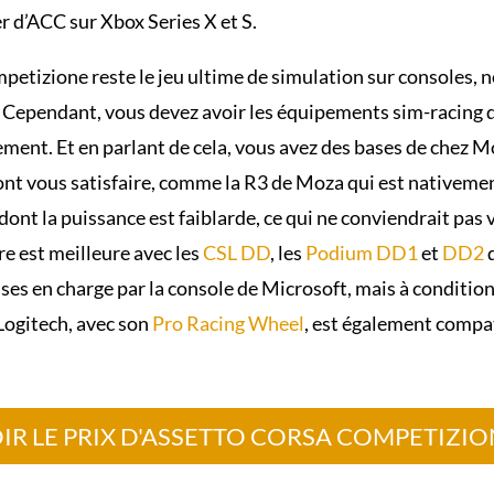
r d’ACC sur Xbox Series X et S.
etizione reste le jeu ultime de simulation sur consoles,
. Cependant, vous devez avoir les équipements sim-racing q
nement. Et en parlant de cela, vous avez des bases de chez 
nt vous satisfaire, comme la R3 de Moza qui est nativemen
 dont la puissance est faiblarde, ce qui ne conviendrait pas
re est meilleure avec les
CSL DD
, les
Podium DD1
et
DD2
q
es en charge par la console de Microsoft, mais à condition 
Logitech, avec son
Pro Racing Wheel
, est également compa
IR LE PRIX D'ASSETTO CORSA COMPETIZIO