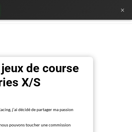
×
ews
Les marques
Promos
Français
 jeux de course
ries X/S
acing, j’ai décidé de partager ma passion
s, nous pouvons toucher une commission