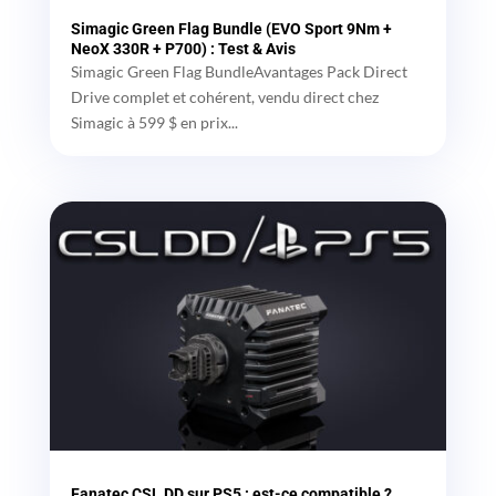
Simagic Green Flag Bundle (EVO Sport 9Nm +
NeoX 330R + P700) : Test & Avis
Simagic Green Flag BundleAvantages Pack Direct
Drive complet et cohérent, vendu direct chez
Simagic à 599 $ en prix...
Fanatec CSL DD sur PS5 : est-ce compatible ?