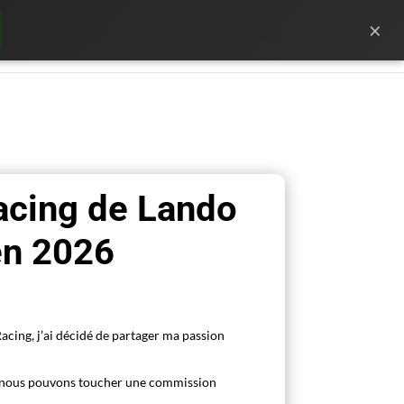
×
ews
Les marques
Promos
Français
acing de Lando
en 2026
acing, j’ai décidé de partager ma passion
s, nous pouvons toucher une commission