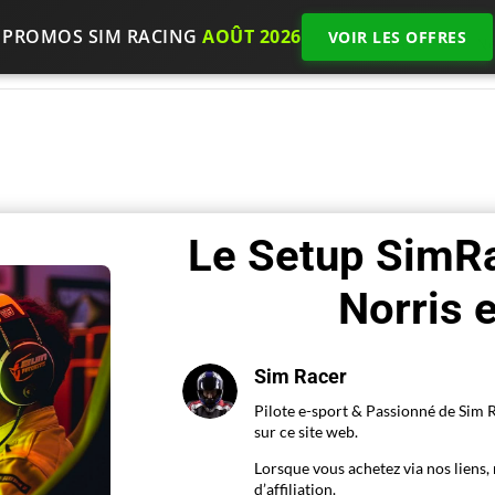
PROMOS SIM RACING
AOÛT 2026
VOIR LES OFFRES
Accueil
Choisir son matériel
Test et Avis
N
Le Setup SimR
Norris 
Sim Racer
Pilote e-sport & Passionné de Sim R
sur ce site web.
Lorsque vous achetez via nos lien
d’affiliation.