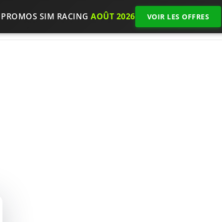
PROMOS SIM RACING
AOÛT 2026
VOIR LES OFFRES
Accueil
Choisir son matériel
Test et Avis
N